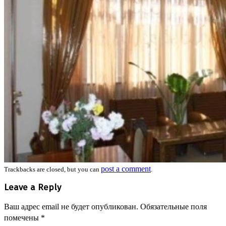
post a comment
Trackbacks are closed, but you can
.
Leave a Reply
Ваш адрес email не будет опубликован.
Обязательные поля
помечены
*