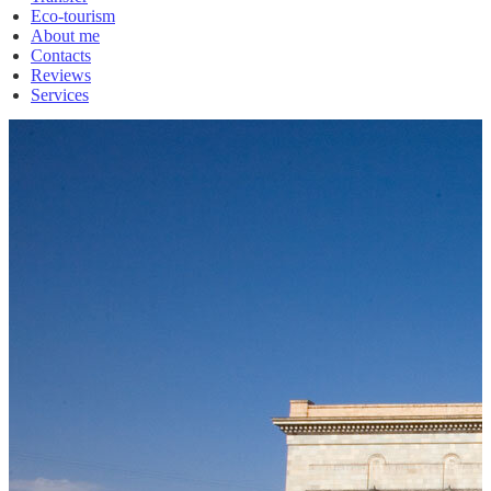
Eco-tourism
About me
Contacts
Reviews
Services