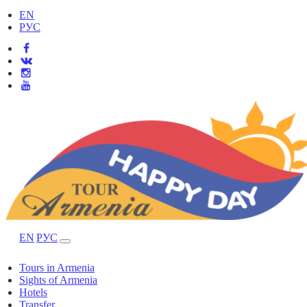
EN
РУС
EN
РУС
Tours in Armenia
Sights of Armenia
Hotels
Transfer