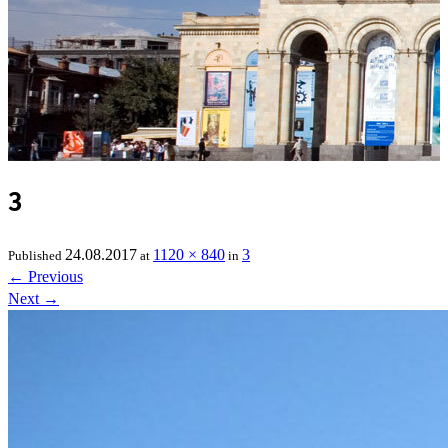
3
24.08.2017
1120 × 840
3
Published
at
in
←
Previous
Next
→