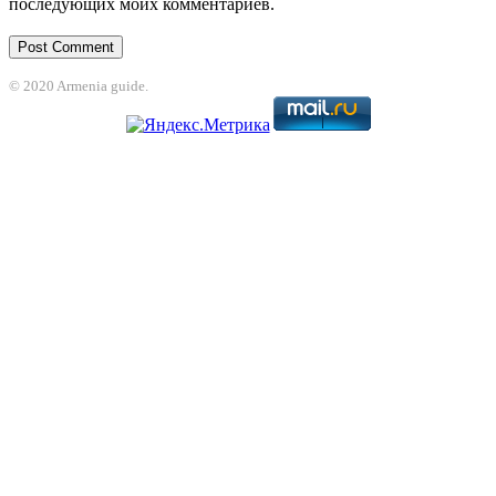
последующих моих комментариев.
© 2020 Armenia guide.
 giriş
grandpashabet
betcio