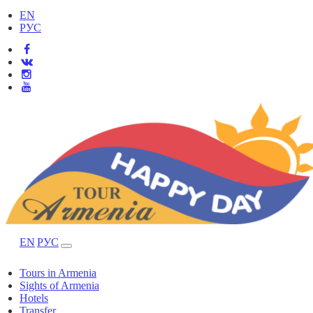
EN
РУС
EN
РУС
Tours in Armenia
Sights of Armenia
Hotels
Transfer