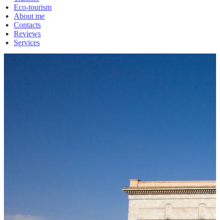
Eco-tourism
About me
Contacts
Reviews
Services