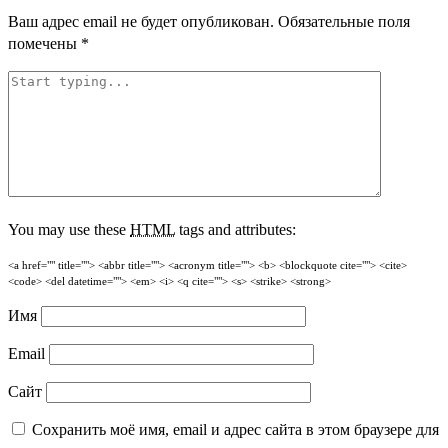
Ваш адрес email не будет опубликован.
Обязательные поля
помечены
*
You may use these
HTML
tags and attributes:
<a href="" title=""> <abbr title=""> <acronym title=""> <b> <blockquote cite=""> <cite>
<code> <del datetime=""> <em> <i> <q cite=""> <s> <strike> <strong>
Имя
Email
Сайт
Сохранить моё имя, email и адрес сайта в этом браузере для