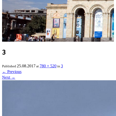
3
25.08.2017
780 × 520
3
Published
at
in
←
Previous
Next
→