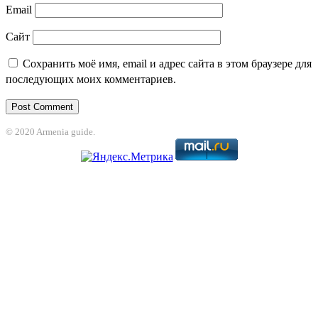
Email
Сайт
Сохранить моё имя, email и адрес сайта в этом браузере для
последующих моих комментариев.
© 2020 Armenia guide.
habet
grandpashabet
casibom
jojobet
Jojobet Giriş
Jojobet Giriş
betgoo giri