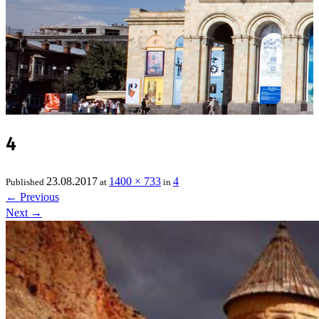
4
23.08.2017
1400 × 733
4
Published
at
in
←
Previous
Next
→