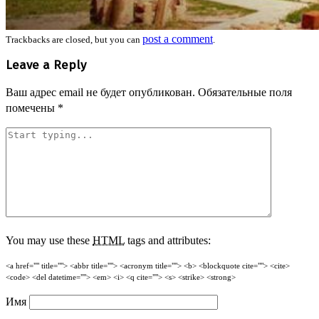
post a comment
Trackbacks are closed, but you can
.
Leave a Reply
Ваш адрес email не будет опубликован.
Обязательные поля
помечены
*
You may use these
HTML
tags and attributes:
<a href="" title=""> <abbr title=""> <acronym title=""> <b> <blockquote cite=""> <cite>
<code> <del datetime=""> <em> <i> <q cite=""> <s> <strike> <strong>
Имя