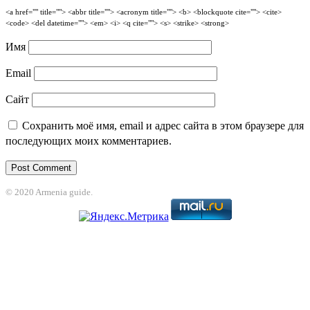
<a href="" title=""> <abbr title=""> <acronym title=""> <b> <blockquote cite=""> <cite>
<code> <del datetime=""> <em> <i> <q cite=""> <s> <strike> <strong>
Имя
Email
Сайт
Сохранить моё имя, email и адрес сайта в этом браузере для
последующих моих комментариев.
© 2020 Armenia guide.
t
Holiganbet
jojobet
grandpashabet
betpark
casibom
betcio
Grandpashabet