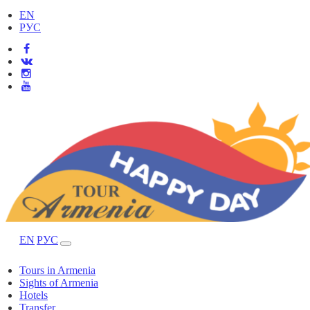
EN
РУС
EN
РУС
Tours in Armenia
Sights of Armenia
Hotels
Transfer