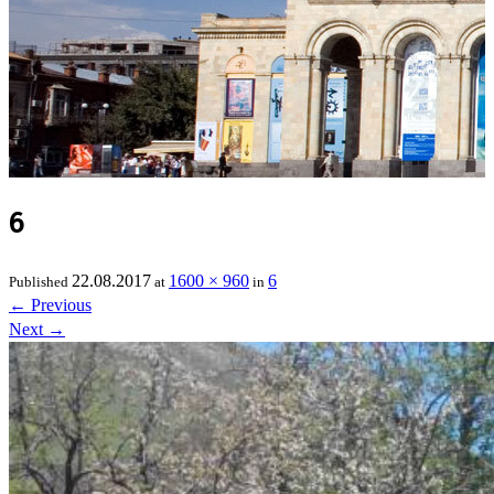
6
22.08.2017
1600 × 960
6
Published
at
in
←
Previous
Next
→