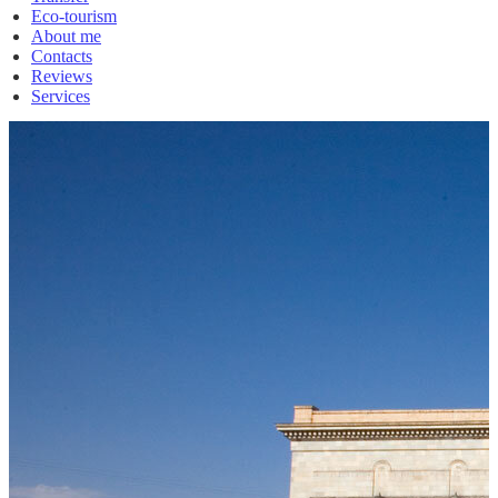
Eco-tourism
About me
Contacts
Reviews
Services