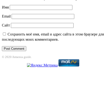
Имя
Email
Сайт
Сохранить моё имя, email и адрес сайта в этом браузере для
последующих моих комментариев.
© 2020 Armenia guide.
anbet
jojobet
grandpashabet
betpark
casibom
betcio
Grandpashabet
grandpa