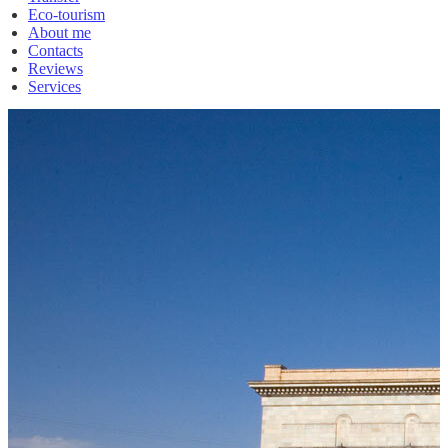
Eco-tourism
About me
Contacts
Reviews
Services