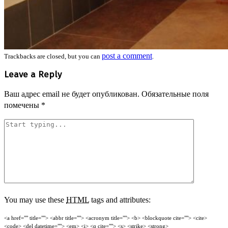
post a comment
Trackbacks are closed, but you can
.
Leave a Reply
Ваш адрес email не будет опубликован.
Обязательные поля
помечены
*
You may use these
HTML
tags and attributes:
<a href="" title=""> <abbr title=""> <acronym title=""> <b> <blockquote cite=""> <cite>
<code> <del datetime=""> <em> <i> <q cite=""> <s> <strike> <strong>