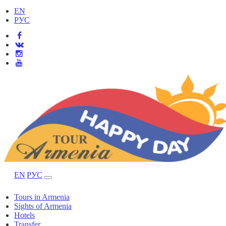
EN
РУС
EN
РУС
Tours in Armenia
Sights of Armenia
Hotels
Transfer