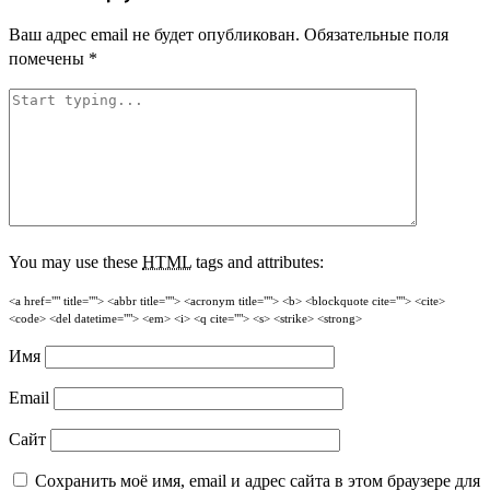
Ваш адрес email не будет опубликован.
Обязательные поля
помечены
*
You may use these
HTML
tags and attributes:
<a href="" title=""> <abbr title=""> <acronym title=""> <b> <blockquote cite=""> <cite>
<code> <del datetime=""> <em> <i> <q cite=""> <s> <strike> <strong>
Имя
Email
Сайт
Сохранить моё имя, email и адрес сайта в этом браузере для