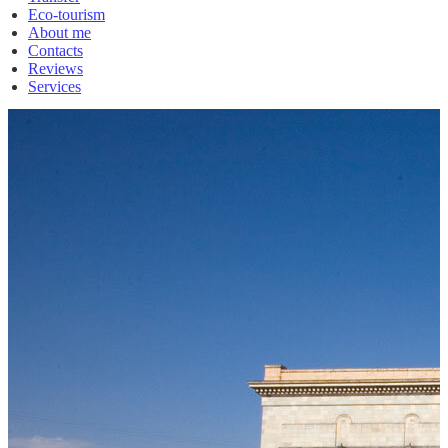
Eco-tourism
About me
Contacts
Reviews
Services