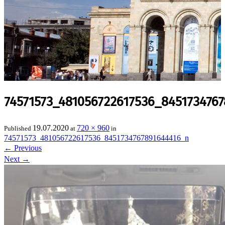
74571573_481056722617536_845173476
19.07.2020
720 × 960
Published
at
in
74571573_481056722617536_8451734767891644416_n
←
Previous
Next
→