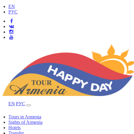
EN
РУС
EN
РУС
Tours in Armenia
Sights of Armenia
Hotels
Transfer