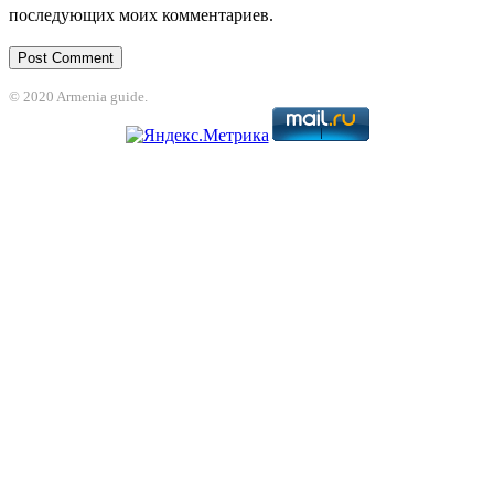
последующих моих комментариев.
© 2020 Armenia guide.
et
jojobet
grandpashabet
betpark
casibom
betcio
Grandpashabet
grandpasha