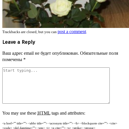
post a comment
Trackbacks are closed, but you can
.
Leave a Reply
Ваш адрес email не будет опубликован.
Обязательные поля
помечены
*
You may use these
HTML
tags and attributes:
<a href="" title=""> <abbr title=""> <acronym title=""> <b> <blockquote cite=""> <cite>
<code> <del datetime=""> <em> <i> <q cite=""> <s> <strike> <strong>