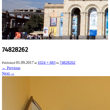
74828262
01.09.2017
1024 × 683
74828262
Published
at
in
←
Previous
Next
→