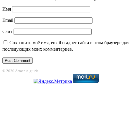
Имя
Email
Сайт
Сохранить моё имя, email и адрес сайта в этом браузере для
последующих моих комментариев.
© 2020 Armenia guide.
nbet
Holiganbet
Holiganbet
Jojobet
jojobet
nakitbahis
betpark
casibom
betc