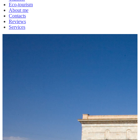
Eco-tourism
About me
Contacts
Reviews
Services