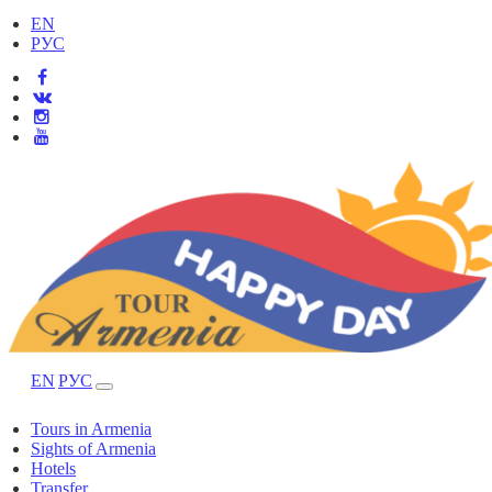
EN
РУС
EN
РУС
Tours in Armenia
Sights of Armenia
Hotels
Transfer