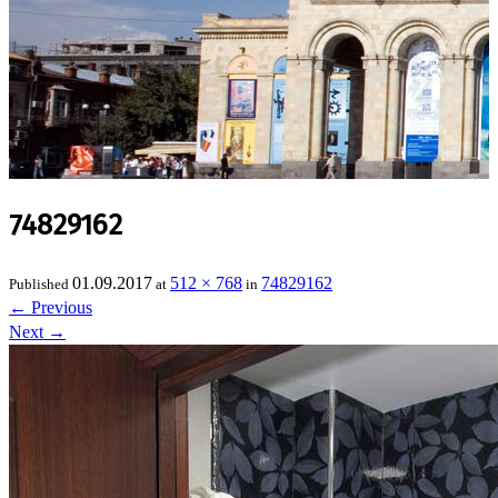
74829162
01.09.2017
512 × 768
74829162
Published
at
in
←
Previous
Next
→