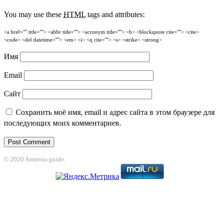
You may use these
HTML
tags and attributes:
<a href="" title=""> <abbr title=""> <acronym title=""> <b> <blockquote cite=""> <cite>
<code> <del datetime=""> <em> <i> <q cite=""> <s> <strike> <strong>
Имя
Email
Сайт
Сохранить моё имя, email и адрес сайта в этом браузере для
последующих моих комментариев.
© 2020 Armenia guide.
Holiganbet
jojobet
grandpashabet
betpark
casibom
betcio
Grandpashabet
gr