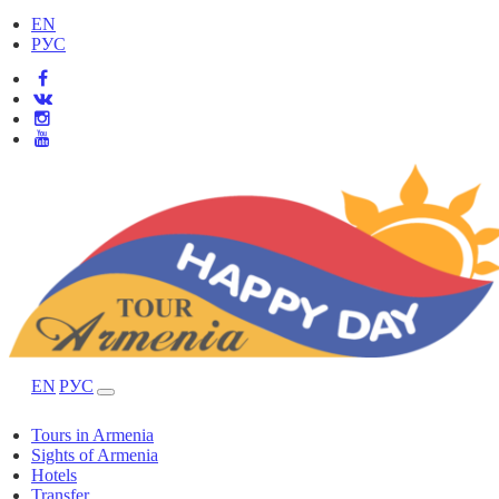
EN
РУС
EN
РУС
Tours in Armenia
Sights of Armenia
Hotels
Transfer