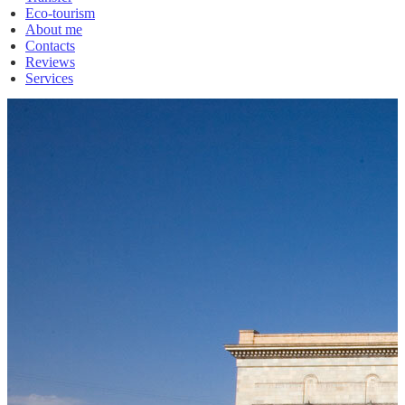
Eco-tourism
About me
Contacts
Reviews
Services