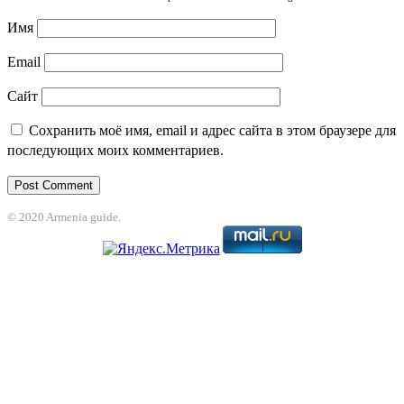
Имя
Email
Сайт
Сохранить моё имя, email и адрес сайта в этом браузере для
последующих моих комментариев.
© 2020 Armenia guide.
bet
jojobet
grandpashabet
betpark
casibom
betcio
Grandpashabet
grandpash