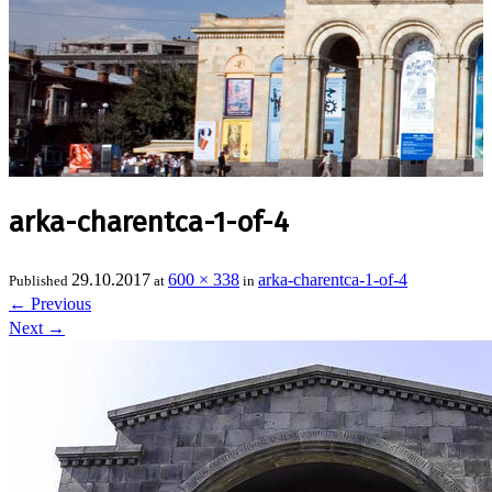
arka-charentca-1-of-4
29.10.2017
600 × 338
arka-charentca-1-of-4
Published
at
in
←
Previous
Next
→