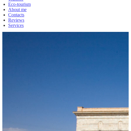
Eco-tourism
About me
Contacts
Reviews
Services