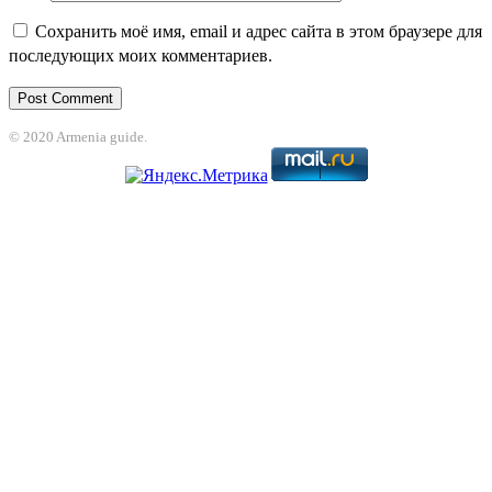
Сохранить моё имя, email и адрес сайта в этом браузере для
последующих моих комментариев.
© 2020 Armenia guide.
ganbet
jojobet
grandpashabet
betpark
casibom
betcio
Casibom
grandpashabe