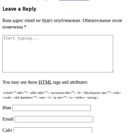
Leave a Reply
Ваш адрес email не будет опубликован.
Обязательные поля
помечены
*
You may use these
HTML
tags and attributes:
<a href="" title=""> <abbr title=""> <acronym title=""> <b> <blockquote cite=""> <cite>
<code> <del datetime=""> <em> <i> <q cite=""> <s> <strike> <strong>
Имя
Email
Сайт