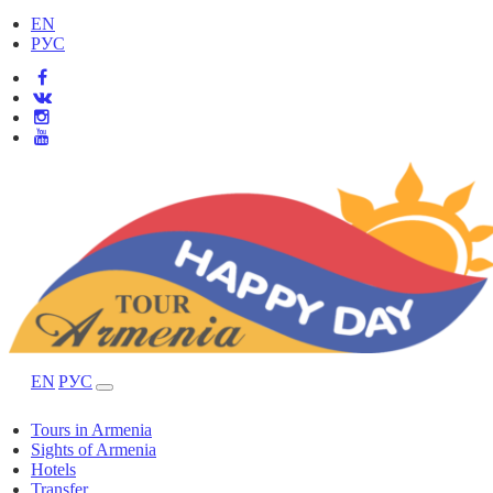
EN
РУС
EN
РУС
Tours in Armenia
Sights of Armenia
Hotels
Transfer