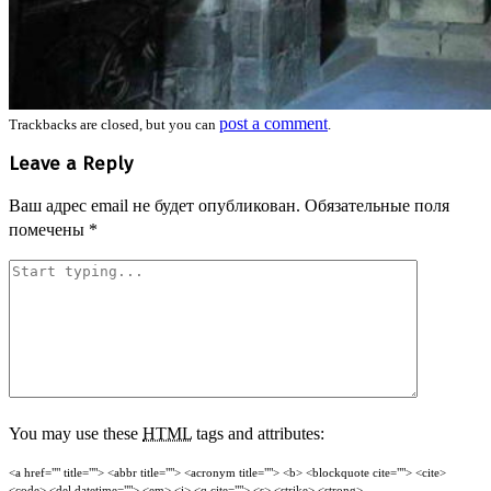
post a comment
Trackbacks are closed, but you can
.
Leave a Reply
Ваш адрес email не будет опубликован.
Обязательные поля
помечены
*
You may use these
HTML
tags and attributes:
<a href="" title=""> <abbr title=""> <acronym title=""> <b> <blockquote cite=""> <cite>
<code> <del datetime=""> <em> <i> <q cite=""> <s> <strike> <strong>