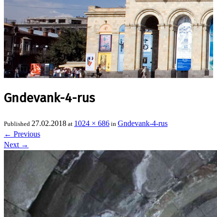
Gndevank-4-rus
27.02.2018
1024 × 686
Gndevank-4-rus
Published
at
in
←
Previous
Next
→