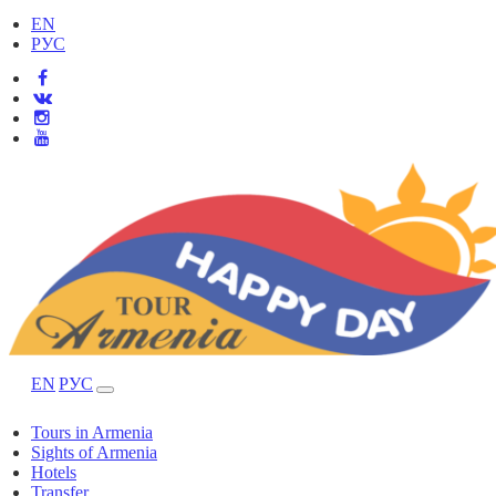
EN
РУС
EN
РУС
Tours in Armenia
Sights of Armenia
Hotels
Transfer