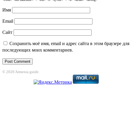
Имя
Email
Сайт
Сохранить моё имя, email и адрес сайта в этом браузере для
последующих моих комментариев.
© 2020 Armenia guide.
Holiganbet
Jojobet
jojobet
nakitbahis
betpark
casibom
betcio
casibom giriş
G