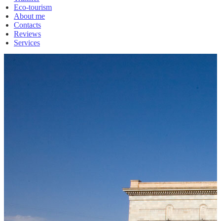
Eco-tourism
About me
Contacts
Reviews
Services