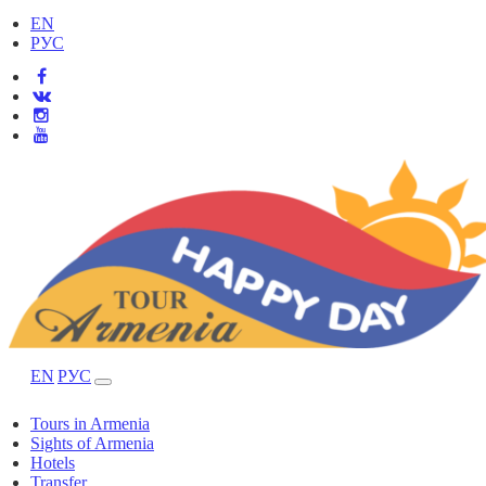
EN
РУС
EN
РУС
Tours in Armenia
Sights of Armenia
Hotels
Transfer