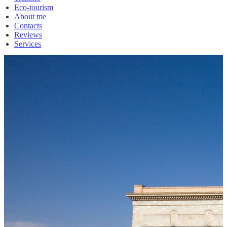
Eco-tourism
About me
Contacts
Reviews
Services