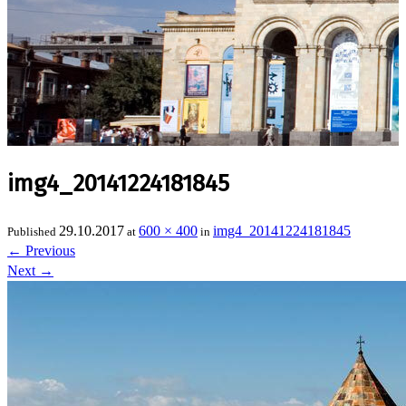
img4_20141224181845
29.10.2017
600 × 400
img4_20141224181845
Published
at
in
←
Previous
Next
→