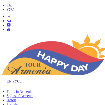
EN
РУС
EN
РУС
Tours in Armenia
Sights of Armenia
Hotels
Transfer