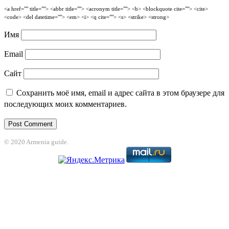
<a href="" title=""> <abbr title=""> <acronym title=""> <b> <blockquote cite=""> <cite>
<code> <del datetime=""> <em> <i> <q cite=""> <s> <strike> <strong>
Имя
Email
Сайт
Сохранить моё имя, email и адрес сайта в этом браузере для
последующих моих комментариев.
© 2020 Armenia guide.
jobet
grandpashabet
betpark
casibom
betcio
Casibom
grandpashabet
jojobet