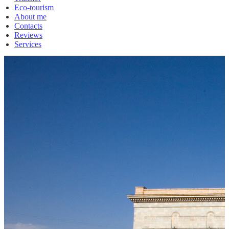
Eco-tourism
About me
Contacts
Reviews
Services