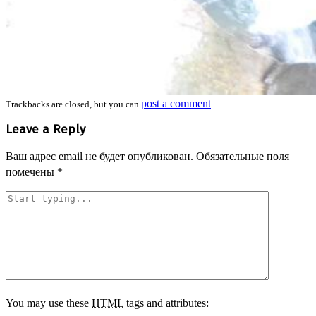
post a comment
Trackbacks are closed, but you can
.
Leave a Reply
Ваш адрес email не будет опубликован.
Обязательные поля
помечены
*
You may use these
HTML
tags and attributes: