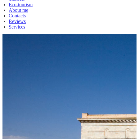
Eco-tourism
About me
Contacts
Reviews
Services