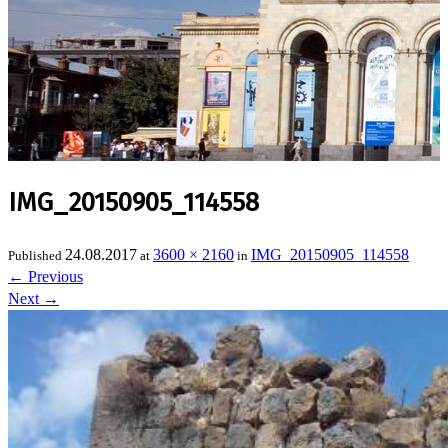
IMG_20150905_114558
24.08.2017
3600 × 2160
IMG_20150905_114558
Published
at
in
←
Previous
Next
→