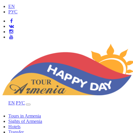
EN
РУС
EN
РУС
Tours in Armenia
Sights of Armenia
Hotels
Transfer