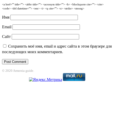
<a href="" title=""> <abbr title=""> <acronym title=""> <b> <blockquote cite=""> <cite>
<code> <del datetime=""> <em> <i> <q cite=""> <s> <strike> <strong>
Имя
Email
Сайт
Сохранить моё имя, email и адрес сайта в этом браузере для
последующих моих комментариев.
© 2020 Armenia guide.
Holiganbet
Jojobet
jojobet
grandpashabet
betpark
casibom
betcio
casibom gi