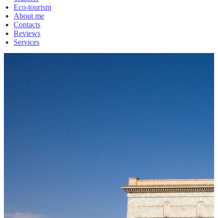
Eco-tourism
About me
Contacts
Reviews
Services