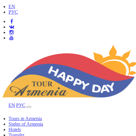
EN
РУС
EN
РУС
Tours in Armenia
Sights of Armenia
Hotels
Transfer