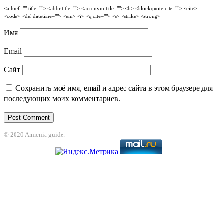
<a href="" title=""> <abbr title=""> <acronym title=""> <b> <blockquote cite=""> <cite>
<code> <del datetime=""> <em> <i> <q cite=""> <s> <strike> <strong>
Имя
Email
Сайт
Сохранить моё имя, email и адрес сайта в этом браузере для
последующих моих комментариев.
© 2020 Armenia guide.
et
Holiganbet
Jojobet
jojobet
nakitbahis
betpark
casibom
betcio
casibom giri