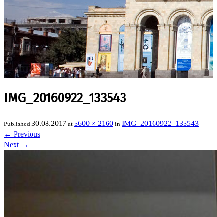
IMG_20160922_133543
30.08.2017
3600 × 2160
IMG_20160922_133543
Published
at
in
←
Previous
Next
→