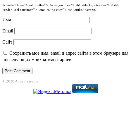
<a href="" title=""> <abbr title=""> <acronym title=""> <b> <blockquote cite=""> <cite>
<code> <del datetime=""> <em> <i> <q cite=""> <s> <strike> <strong>
Имя
Email
Сайт
Сохранить моё имя, email и адрес сайта в этом браузере для
последующих моих комментариев.
© 2020 Armenia guide.
ojobet
grandpashabet
betpark
casibom
betcio
Grandpashabet
grandpashabet