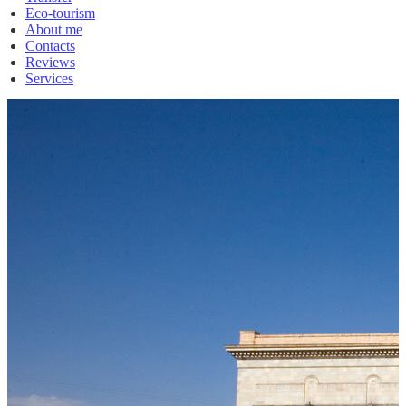
Eco-tourism
About me
Contacts
Reviews
Services