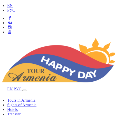
EN
РУС
EN
РУС
Tours in Armenia
Sights of Armenia
Hotels
Transfer