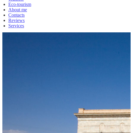
Eco-tourism
About me
Contacts
Reviews
Services