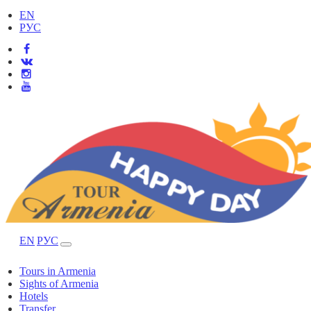
EN
РУС
EN
РУС
Tours in Armenia
Sights of Armenia
Hotels
Transfer