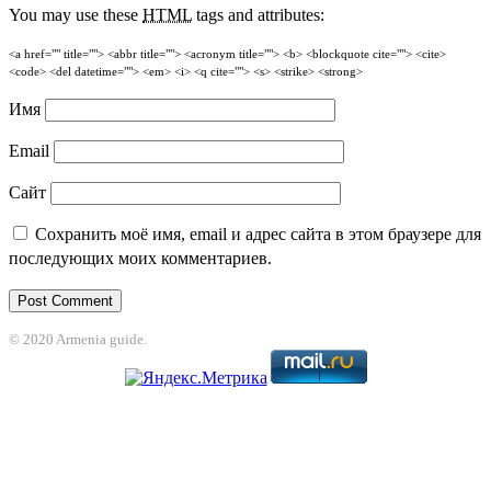
You may use these
HTML
tags and attributes:
<a href="" title=""> <abbr title=""> <acronym title=""> <b> <blockquote cite=""> <cite>
<code> <del datetime=""> <em> <i> <q cite=""> <s> <strike> <strong>
Имя
Email
Сайт
Сохранить моё имя, email и адрес сайта в этом браузере для
последующих моих комментариев.
© 2020 Armenia guide.
et
grandpashabet
betpark
casibom
betcio
casibom giriş
Casibom
grandpasha