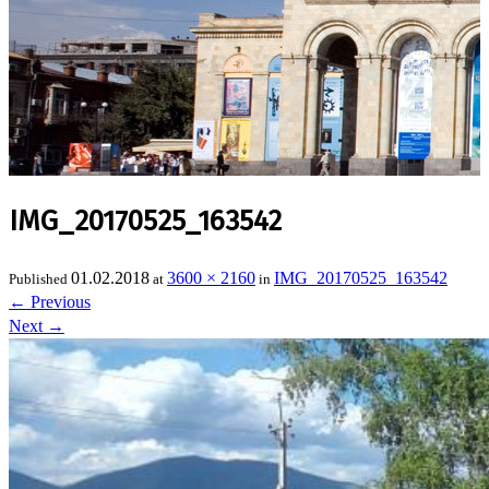
IMG_20170525_163542
01.02.2018
3600 × 2160
IMG_20170525_163542
Published
at
in
←
Previous
Next
→