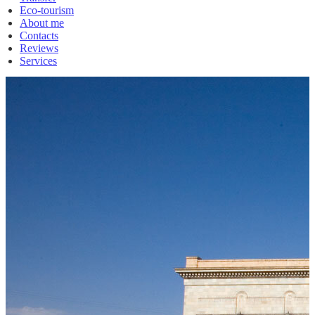
Eco-tourism
About me
Contacts
Reviews
Services