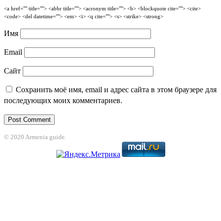
<a href="" title=""> <abbr title=""> <acronym title=""> <b> <blockquote cite=""> <cite>
<code> <del datetime=""> <em> <i> <q cite=""> <s> <strike> <strong>
Имя
Email
Сайт
Сохранить моё имя, email и адрес сайта в этом браузере для
последующих моих комментариев.
© 2020 Armenia guide.
Grandpashabet
grandpashabet
casibom
jojobet
Jojobet Giriş
Jojobet Giriş
b