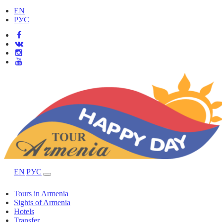
EN
РУС
EN
РУС
Tours in Armenia
Sights of Armenia
Hotels
Transfer