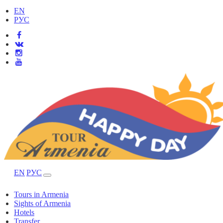
EN
РУС
EN
РУС
Tours in Armenia
Sights of Armenia
Hotels
Transfer