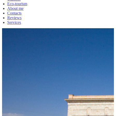
Eco-tourism
About me
Contacts
Reviews
Services