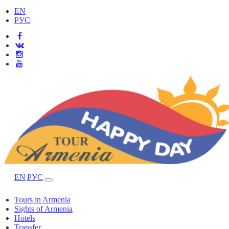
EN
РУС
EN
РУС
Tours in Armenia
Sights of Armenia
Hotels
Transfer