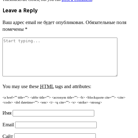
Leave a Reply
Ваш адрес email не будет опубликован.
Обязательные поля
помечены
*
You may use these
HTML
tags and attributes:
<a href="" title=""> <abbr title=""> <acronym title=""> <b> <blockquote cite=""> <cite>
<code> <del datetime=""> <em> <i> <q cite=""> <s> <strike> <strong>
Имя
Email
Сайт