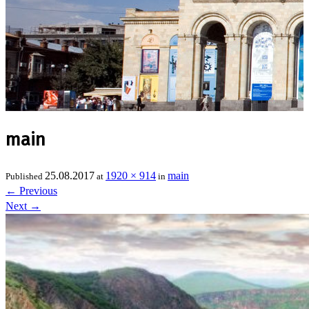
main
25.08.2017
1920 × 914
main
Published
at
in
←
Previous
Next
→