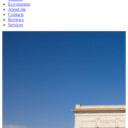
Eco-tourism
About me
Contacts
Reviews
Services