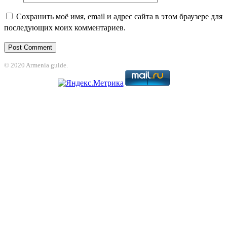
Сохранить моё имя, email и адрес сайта в этом браузере для
последующих моих комментариев.
© 2020 Armenia guide.
nbet
jojobet
grandpashabet
betpark
casibom
betcio
Grandpashabet
grandpas