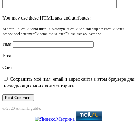
You may use these
HTML
tags and attributes:
<a href="" title=""> <abbr title=""> <acronym title=""> <b> <blockquote cite=""> <cite>
<code> <del datetime=""> <em> <i> <q cite=""> <s> <strike> <strong>
Имя
Email
Сайт
Сохранить моё имя, email и адрес сайта в этом браузере для
последующих моих комментариев.
© 2020 Armenia guide.
obet
grandpashabet
betpark
casibom
betcio
casibom giriş
Casibom
grandpas