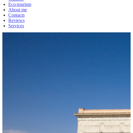
Eco-tourism
About me
Contacts
Reviews
Services