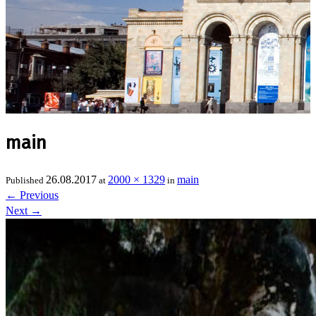
main
26.08.2017
2000 × 1329
main
Published
at
in
←
Previous
Next
→