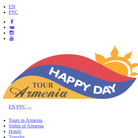
EN
РУС
EN
РУС
Tours in Armenia
Sights of Armenia
Hotels
Transfer