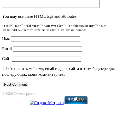
You may use these
HTML
tags and attributes:
<a href="" title=""> <abbr title=""> <acronym title=""> <b> <blockquote cite=""> <cite>
<code> <del datetime=""> <em> <i> <q cite=""> <s> <strike> <strong>
Имя
Email
Сайт
Сохранить моё имя, email и адрес сайта в этом браузере для
последующих моих комментариев.
© 2020 Armenia guide.
et
jojobet
nakitbahis
betpark
casibom
betcio
casibom giriş
Grandpashabet
cas