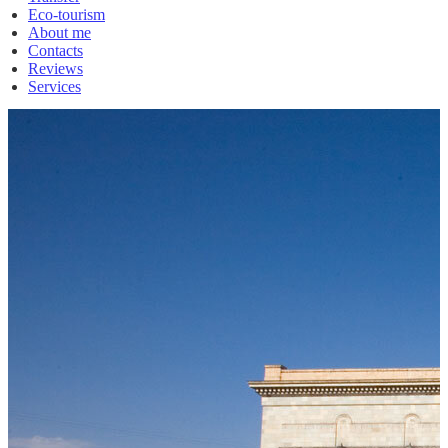
Eco-tourism
About me
Contacts
Reviews
Services