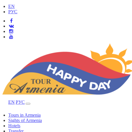
EN
РУС
EN
РУС
Tours in Armenia
Sights of Armenia
Hotels
Transfer