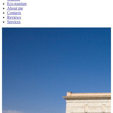
Eco-tourism
About me
Contacts
Reviews
Services