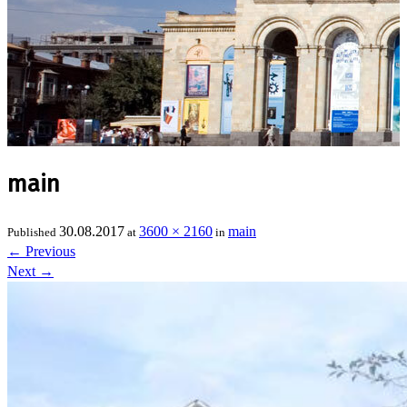
main
30.08.2017
3600 × 2160
main
Published
at
in
←
Previous
Next
→