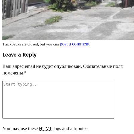
post a comment
Trackbacks are closed, but you can
.
Leave a Reply
Ваш адрес email не будет опубликован.
Обязательные поля
помечены
*
You may use these
HTML
tags and attributes: