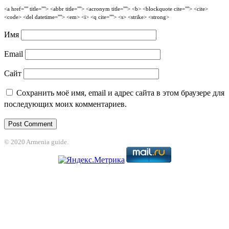
<a href="" title=""> <abbr title=""> <acronym title=""> <b> <blockquote cite=""> <cite>
<code> <del datetime=""> <em> <i> <q cite=""> <s> <strike> <strong>
Имя
Email
Сайт
Сохранить моё имя, email и адрес сайта в этом браузере для
последующих моих комментариев.
© 2020 Armenia guide.
evant
holiganbet
Holiganbet
Jojobet
jojobet
grandpashabet
betpark
casibom