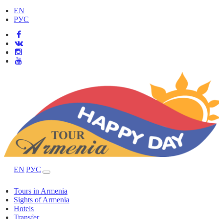
EN
РУС
EN
РУС
Tours in Armenia
Sights of Armenia
Hotels
Transfer