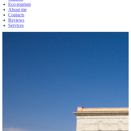
Eco-tourism
About me
Contacts
Reviews
Services