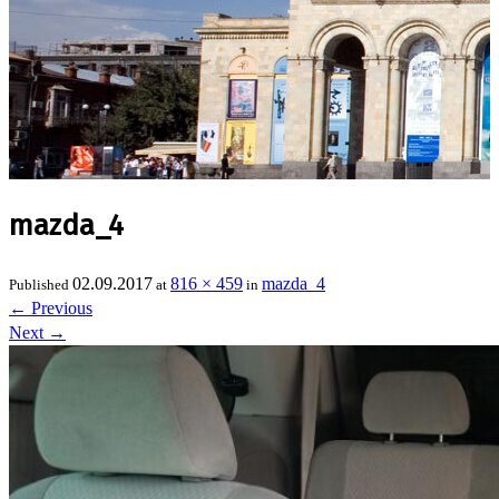
mazda_4
02.09.2017
816 × 459
mazda_4
Published
at
in
←
Previous
Next
→