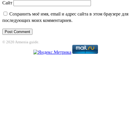
Сайт
Сохранить моё имя, email и адрес сайта в этом браузере для
последующих моих комментариев.
© 2020 Armenia guide.
anbet
holiganbet
Holiganbet
Jojobet
jojobet
grandpashabet
betpark
casibom
b