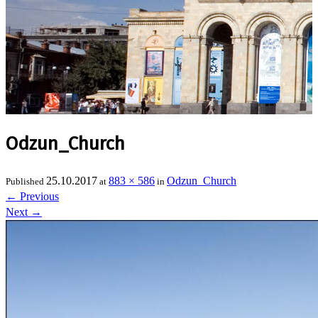
Odzun_Church
25.10.2017
883 × 586
Odzun_Church
Published
at
in
←
Previous
Next
→