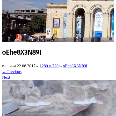
oEhe8X3N89I
22.08.2017
1280 × 720
oEhe8X3N89I
Published
at
in
←
Previous
Next
→