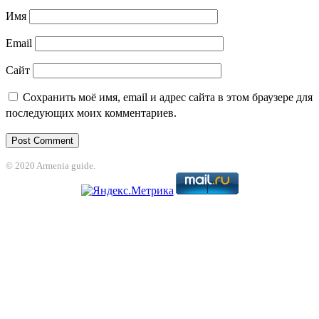
Имя
Email
Сайт
Сохранить моё имя, email и адрес сайта в этом браузере для
последующих моих комментариев.
© 2020 Armenia guide.
betpark
casibom
betcio
casibom giriş
Grandpashabet
grandpashabet
casib