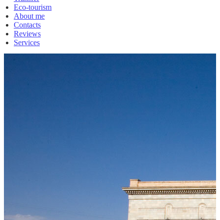
Eco-tourism
About me
Contacts
Reviews
Services