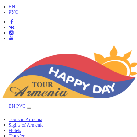
EN
РУС
EN
РУС
Tours in Armenia
Sights of Armenia
Hotels
Transfer