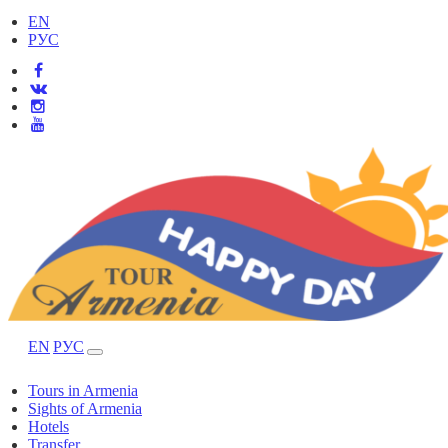
EN
РУС
EN
РУС
Tours in Armenia
Sights of Armenia
Hotels
Transfer