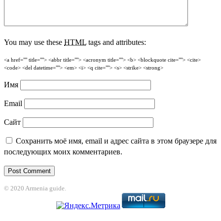
You may use these
HTML
tags and attributes:
<a href="" title=""> <abbr title=""> <acronym title=""> <b> <blockquote cite=""> <cite>
<code> <del datetime=""> <em> <i> <q cite=""> <s> <strike> <strong>
Имя
Email
Сайт
Сохранить моё имя, email и адрес сайта в этом браузере для
последующих моих комментариев.
© 2020 Armenia guide.
t
jojobet
grandpashabet
betpark
casibom
betcio
Grandpashabet
grandpashab