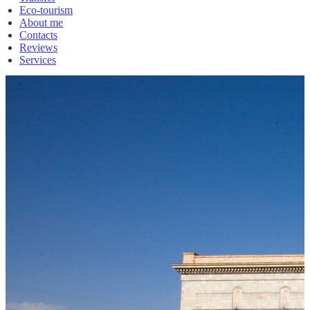
Eco-tourism
About me
Contacts
Reviews
Services