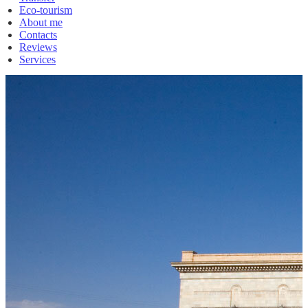
Eco-tourism
About me
Contacts
Reviews
Services