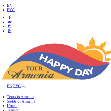
EN
РУС
EN
РУС
Tours in Armenia
Sights of Armenia
Hotels
Transfer