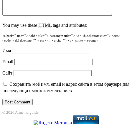
You may use these
HTML
tags and attributes:
<a href="" title=""> <abbr title=""> <acronym title=""> <b> <blockquote cite=""> <cite>
<code> <del datetime=""> <em> <i> <q cite=""> <s> <strike> <strong>
Имя
Email
Сайт
Сохранить моё имя, email и адрес сайта в этом браузере для
последующих моих комментариев.
© 2020 Armenia guide.
obet
grandpashabet
betpark
casibom
betcio
Grandpashabet
grandpashabet
j