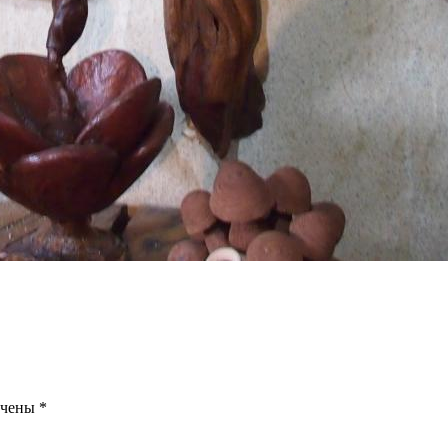
ечены
*