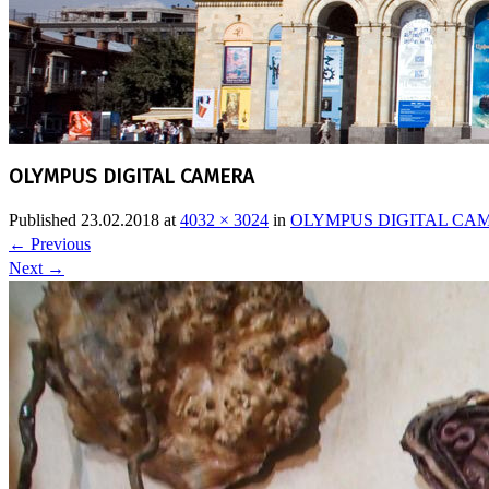
OLYMPUS DIGITAL CAMERA
Published
23.02.2018
at
4032 × 3024
in
OLYMPUS DIGITAL CA
←
Previous
Next
→