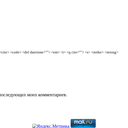
> <cite> <code> <del datetime=""> <em> <i> <q cite=""> <s> <strike> <strong>
ля последующих моих комментариев.