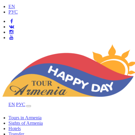
EN
РУС
EN
РУС
Tours in Armenia
Sights of Armenia
Hotels
Transfer