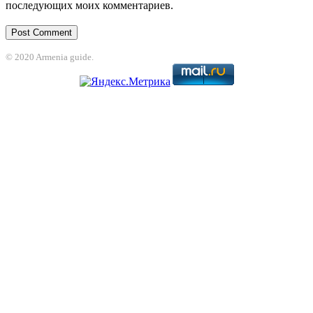
последующих моих комментариев.
© 2020 Armenia guide.
jojobet
nakitbahis
betpark
casibom
betcio
casibom giriş
Grandpashabet
casi