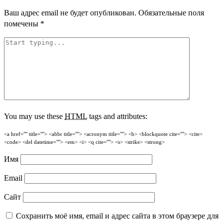
Ваш адрес email не будет опубликован.
Обязательные поля
помечены
*
You may use these
HTML
tags and attributes:
<a href="" title=""> <abbr title=""> <acronym title=""> <b> <blockquote cite=""> <cite>
<code> <del datetime=""> <em> <i> <q cite=""> <s> <strike> <strong>
Имя
Email
Сайт
Сохранить моё имя, email и адрес сайта в этом браузере для