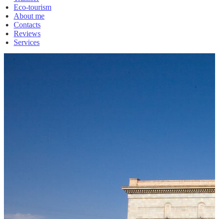
Eco-tourism
About me
Contacts
Reviews
Services