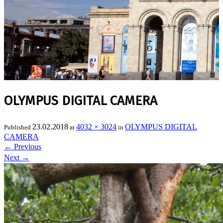
OLYMPUS DIGITAL CAMERA
23.02.2018
4032 × 3024
OLYMPUS DIGITAL
Published
at
in
CAMERA
←
Previous
Next
→