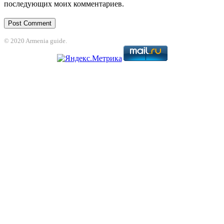
последующих моих комментариев.
© 2020 Armenia guide.
t
Holiganbet
Holiganbet
Jojobet
jojobet
nakitbahis
betpark
casibom
betcio
ca