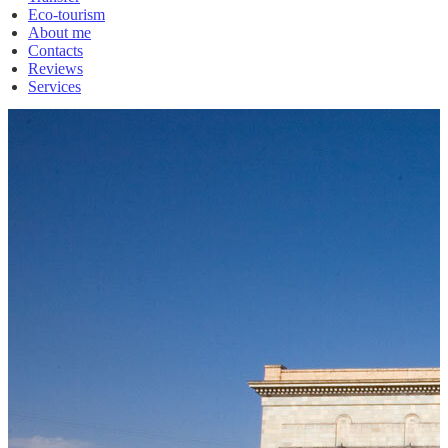
Eco-tourism
About me
Contacts
Reviews
Services