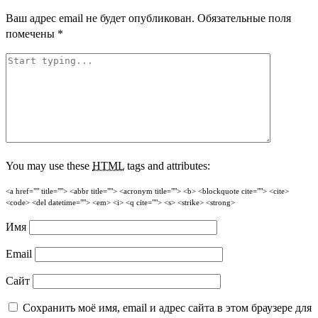
Ваш адрес email не будет опубликован.
Обязательные поля
помечены
*
You may use these
HTML
tags and attributes:
<a href="" title=""> <abbr title=""> <acronym title=""> <b> <blockquote cite=""> <cite>
<code> <del datetime=""> <em> <i> <q cite=""> <s> <strike> <strong>
Имя
Email
Сайт
Сохранить моё имя, email и адрес сайта в этом браузере для