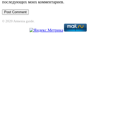
последующих моих комментариев.
© 2020 Armenia guide.
t
jojobet
grandpashabet
betpark
casibom
betcio
Grandpashabet
grandpasha