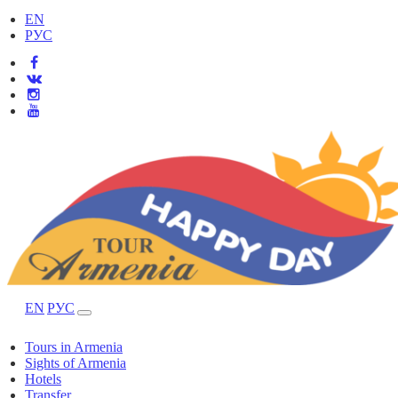
EN
РУС
EN
РУС
Tours in Armenia
Sights of Armenia
Hotels
Transfer