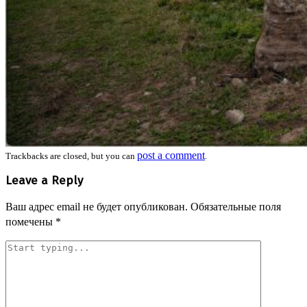
post a comment
Trackbacks are closed, but you can
.
Leave a Reply
Ваш адрес email не будет опубликован.
Обязательные поля
помечены
*