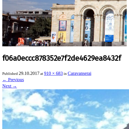
f06a0eccc878352e7f2de4629ea8432f
29.10.2017
910 × 683
Caravanserai
Published
at
in
←
Previous
Next
→