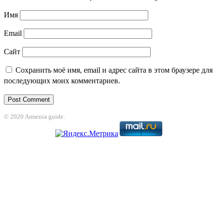
Имя
Email
Сайт
Сохранить моё имя, email и адрес сайта в этом браузере для
последующих моих комментариев.
© 2020 Armenia guide.
t
Madridbet
Holiganbet
Holiganbet
Holiganbet
Jojobet
jojobet
nakitbahis
be