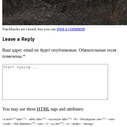
post a comment
Trackbacks are closed, but you can
.
Leave a Reply
Ваш адрес email не будет опубликован.
Обязательные поля
помечены
*
You may use these
HTML
tags and attributes:
<a href="" title=""> <abbr title=""> <acronym title=""> <b> <blockquote cite=""> <cite>
<code> <del datetime=""> <em> <i> <q cite=""> <s> <strike> <strong>