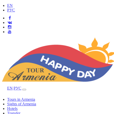
EN
РУС
EN
РУС
Tours in Armenia
Sights of Armenia
Hotels
Transfer