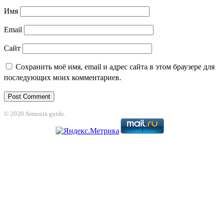
Имя
Email
Сайт
Сохранить моё имя, email и адрес сайта в этом браузере для
последующих моих комментариев.
© 2020 Armenia guide.
bet
holiganbet
Holiganbet
Jojobet
jojobet
grandpashabet
betpark
casibom
be