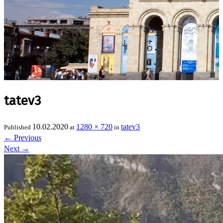
tatev3
10.02.2020
1280 × 720
tatev3
Published
at
in
←
Previous
Next
→