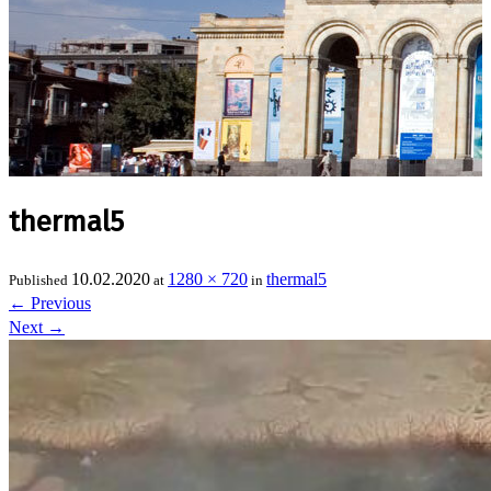
thermal5
10.02.2020
1280 × 720
thermal5
Published
at
in
←
Previous
Next
→