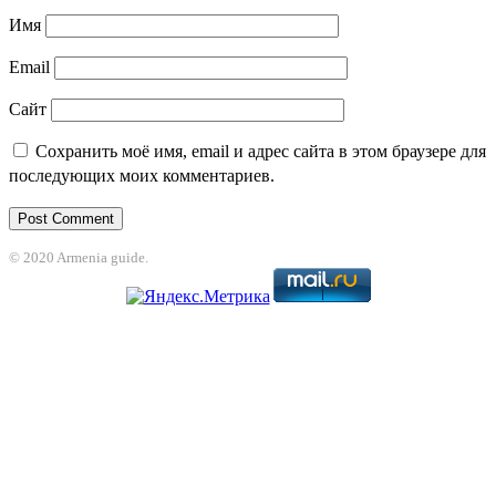
Имя
Email
Сайт
Сохранить моё имя, email и адрес сайта в этом браузере для
последующих моих комментариев.
© 2020 Armenia guide.
nbet
jojobet
grandpashabet
betpark
casibom
betcio
Grandpashabet
grandpa