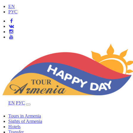
EN
РУС
EN
РУС
Tours in Armenia
Sights of Armenia
Hotels
Transfer