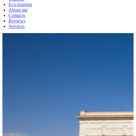
Eco-tourism
About me
Contacts
Reviews
Services