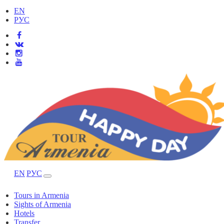
EN
РУС
EN
РУС
Tours in Armenia
Sights of Armenia
Hotels
Transfer