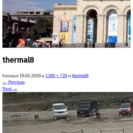
thermal8
10.02.2020
1280 × 720
thermal8
Published
at
in
←
Previous
Next
→