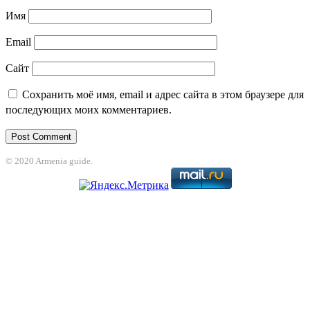
Имя
Email
Сайт
Сохранить моё имя, email и адрес сайта в этом браузере для
последующих моих комментариев.
© 2020 Armenia guide.
oliganbet
jojobet
grandpashabet
betpark
casibom
betcio
Casibom
grandpas