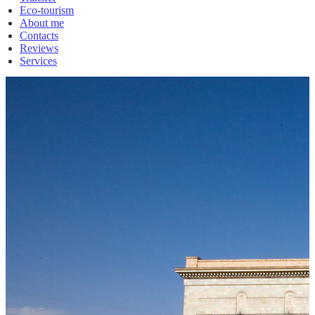
Eco-tourism
About me
Contacts
Reviews
Services