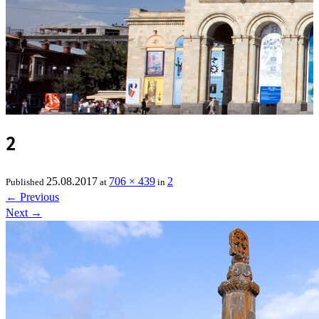
2
25.08.2017
706 × 439
2
Published
at
in
←
Previous
Next
→