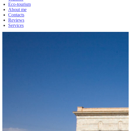
Eco-tourism
About me
Contacts
Reviews
Services