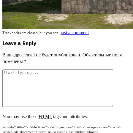
post a comment
Trackbacks are closed, but you can
.
Leave a Reply
Ваш адрес email не будет опубликован.
Обязательные поля
помечены
*
You may use these
HTML
tags and attributes:
<a href="" title=""> <abbr title=""> <acronym title=""> <b> <blockquote cite=""> <cite>
<code> <del datetime=""> <em> <i> <q cite=""> <s> <strike> <strong>