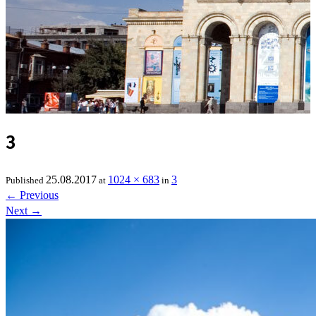
3
25.08.2017
1024 × 683
3
Published
at
in
←
Previous
Next
→