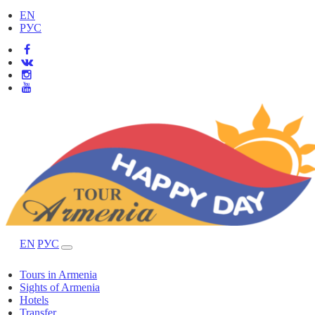
EN
РУС
EN
РУС
Tours in Armenia
Sights of Armenia
Hotels
Transfer