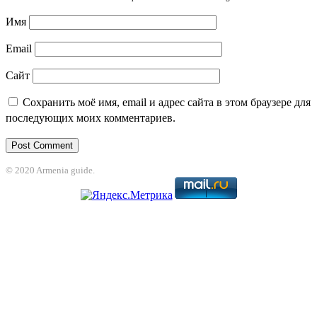
Имя
Email
Сайт
Сохранить моё имя, email и адрес сайта в этом браузере для
последующих моих комментариев.
© 2020 Armenia guide.
anbet
jojobet
grandpashabet
betpark
casibom
betcio
Grandpashabet
grandpa