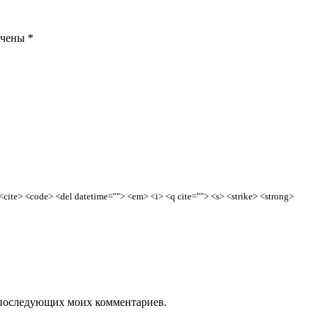
ечены
*
> <cite> <code> <del datetime=""> <em> <i> <q cite=""> <s> <strike> <strong>
ля последующих моих комментариев.