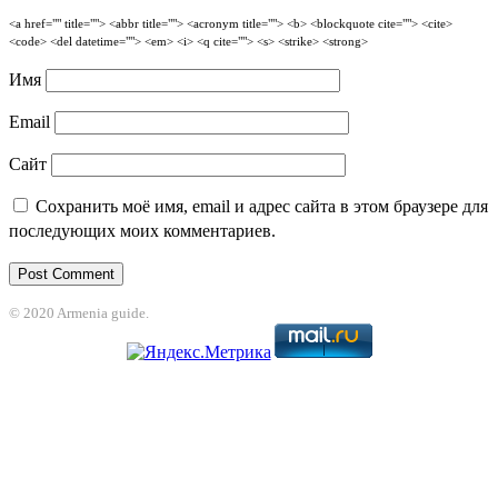
<a href="" title=""> <abbr title=""> <acronym title=""> <b> <blockquote cite=""> <cite>
<code> <del datetime=""> <em> <i> <q cite=""> <s> <strike> <strong>
Имя
Email
Сайт
Сохранить моё имя, email и адрес сайта в этом браузере для
последующих моих комментариев.
© 2020 Armenia guide.
bet
Holiganbet
Jojobet
jojobet
grandpashabet
betpark
casibom
betcio
casibo