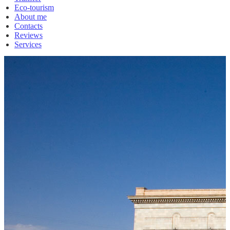
Eco-tourism
About me
Contacts
Reviews
Services