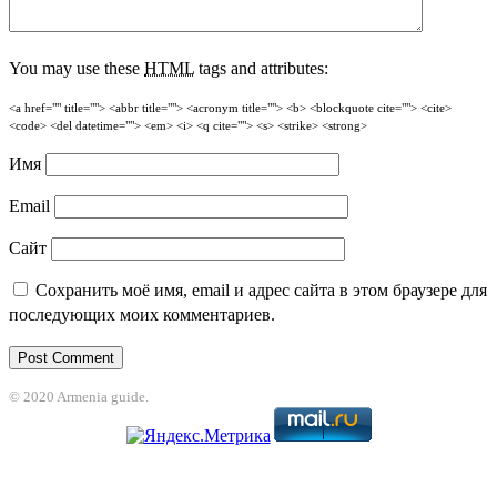
You may use these
HTML
tags and attributes:
<a href="" title=""> <abbr title=""> <acronym title=""> <b> <blockquote cite=""> <cite>
<code> <del datetime=""> <em> <i> <q cite=""> <s> <strike> <strong>
Имя
Email
Сайт
Сохранить моё имя, email и адрес сайта в этом браузере для
последующих моих комментариев.
© 2020 Armenia guide.
t
Holiganbet
Jojobet
jojobet
grandpashabet
betpark
casibom
betcio
casibom 