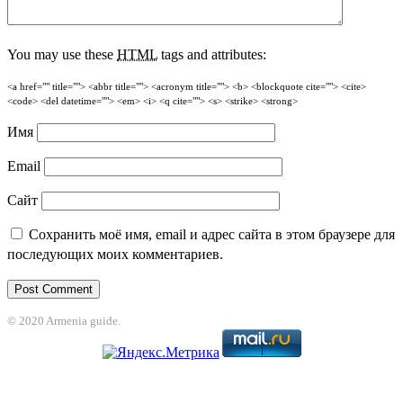
You may use these
HTML
tags and attributes:
<a href="" title=""> <abbr title=""> <acronym title=""> <b> <blockquote cite=""> <cite>
<code> <del datetime=""> <em> <i> <q cite=""> <s> <strike> <strong>
Имя
Email
Сайт
Сохранить моё имя, email и адрес сайта в этом браузере для
последующих моих комментариев.
© 2020 Armenia guide.
ibom
betcio
Casibom
grandpashabet
jojobet
betorspin giriş
grandpashabet
b