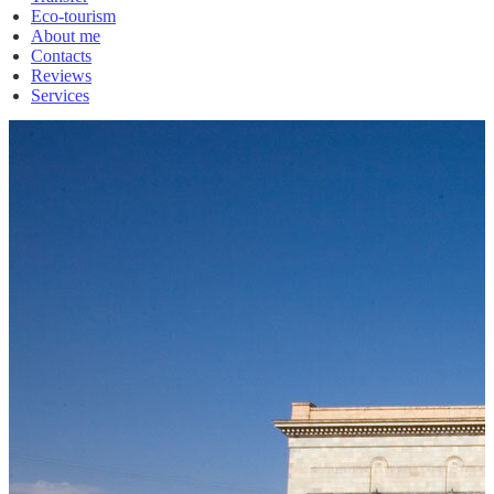
Eco-tourism
About me
Contacts
Reviews
Services