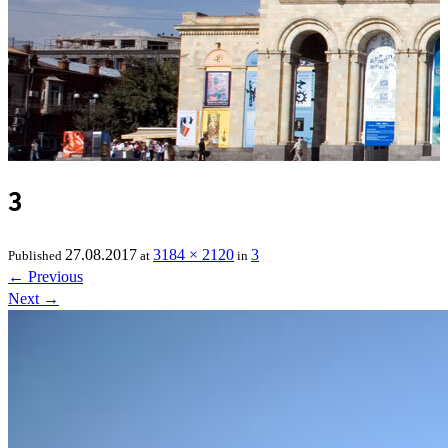
3
27.08.2017
3184 × 2120
3
Published
at
in
←
Previous
Next
→