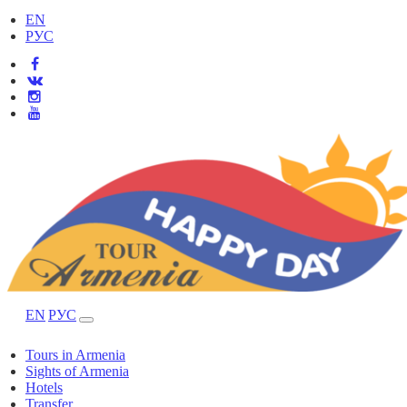
EN
РУС
EN
РУС
Tours in Armenia
Sights of Armenia
Hotels
Transfer