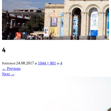
4
24.08.2017
1044 × 801
4
Published
at
in
←
Previous
Next
→