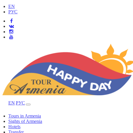
EN
РУС
EN
РУС
Tours in Armenia
Sights of Armenia
Hotels
Transfer