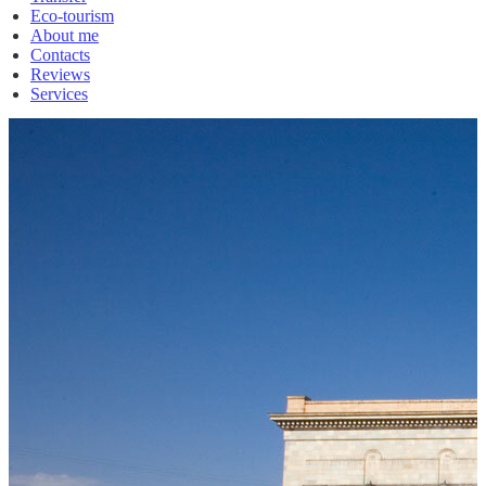
Eco-tourism
About me
Contacts
Reviews
Services