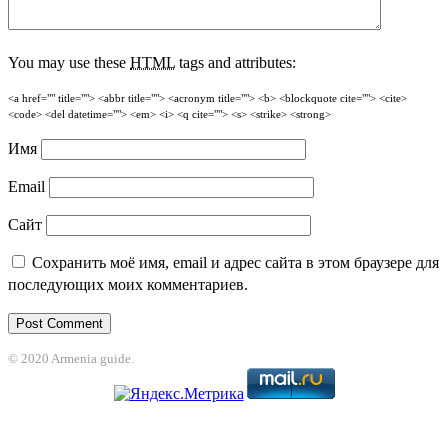
You may use these
HTML
tags and attributes:
<a href="" title=""> <abbr title=""> <acronym title=""> <b> <blockquote cite=""> <cite>
<code> <del datetime=""> <em> <i> <q cite=""> <s> <strike> <strong>
Имя
Email
Сайт
Сохранить моё имя, email и адрес сайта в этом браузере для
последующих моих комментариев.
© 2020 Armenia guide.
et
betpark
casibom
betcio
Casibom
grandpashabet
jojobet
betine giriş
grandp