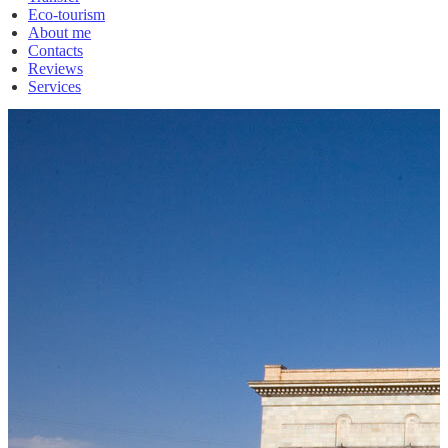
Eco-tourism
About me
Contacts
Reviews
Services