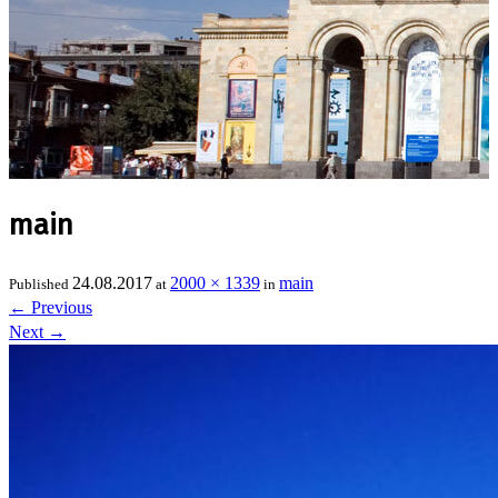
main
24.08.2017
2000 × 1339
main
Published
at
in
←
Previous
Next
→