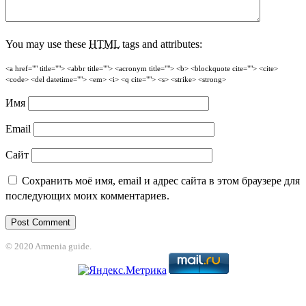
You may use these
HTML
tags and attributes:
<a href="" title=""> <abbr title=""> <acronym title=""> <b> <blockquote cite=""> <cite>
<code> <del datetime=""> <em> <i> <q cite=""> <s> <strike> <strong>
Имя
Email
Сайт
Сохранить моё имя, email и адрес сайта в этом браузере для
последующих моих комментариев.
© 2020 Armenia guide.
dpashabet
betpark
casibom
betcio
casibom giriş
Casibom
grandpashabet
joj