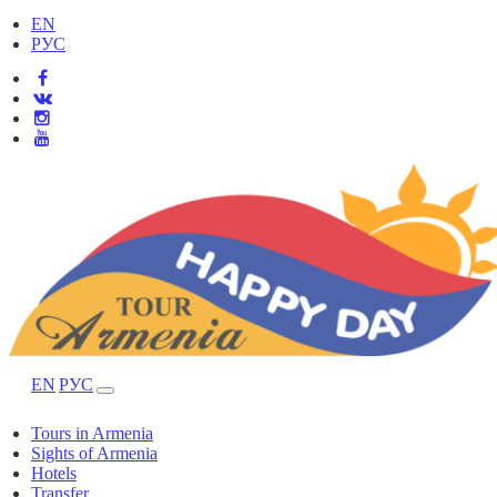
EN
РУС
EN
РУС
Tours in Armenia
Sights of Armenia
Hotels
Transfer