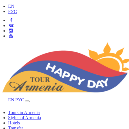
EN
РУС
EN
РУС
Tours in Armenia
Sights of Armenia
Hotels
Transfer