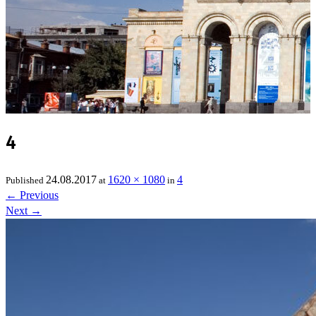
4
24.08.2017
1620 × 1080
4
Published
at
in
←
Previous
Next
→