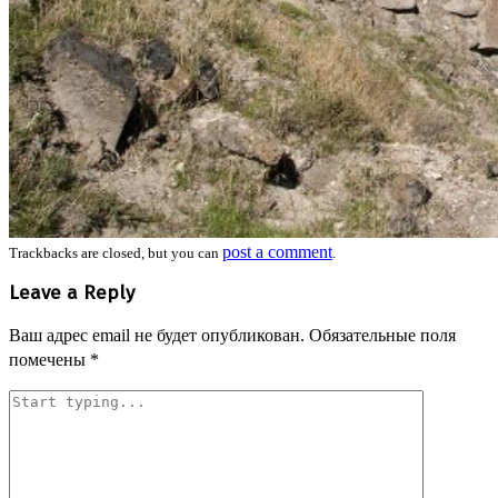
post a comment
Trackbacks are closed, but you can
.
Leave a Reply
Ваш адрес email не будет опубликован.
Обязательные поля
помечены
*