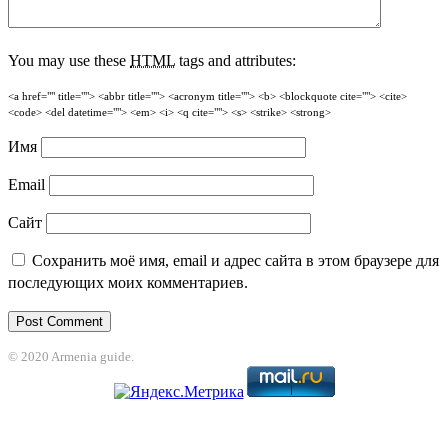
You may use these
HTML
tags and attributes:
<a href="" title=""> <abbr title=""> <acronym title=""> <b> <blockquote cite=""> <cite>
<code> <del datetime=""> <em> <i> <q cite=""> <s> <strike> <strong>
Имя
Email
Сайт
Сохранить моё имя, email и адрес сайта в этом браузере для
последующих моих комментариев.
© 2020 Armenia guide.
jobet
grandpashabet
betpark
casibom
betcio
casibom giriş
Casibom
grandpa