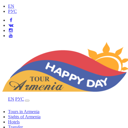
EN
РУС
EN
РУС
Tours in Armenia
Sights of Armenia
Hotels
Transfer