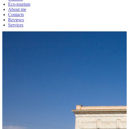
Eco-tourism
About me
Contacts
Reviews
Services