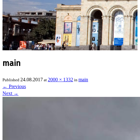
main
24.08.2017
2000 × 1332
main
Published
at
in
←
Previous
Next
→